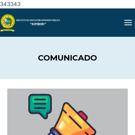
343343
Saltar
al
contenido
COMUNICADO